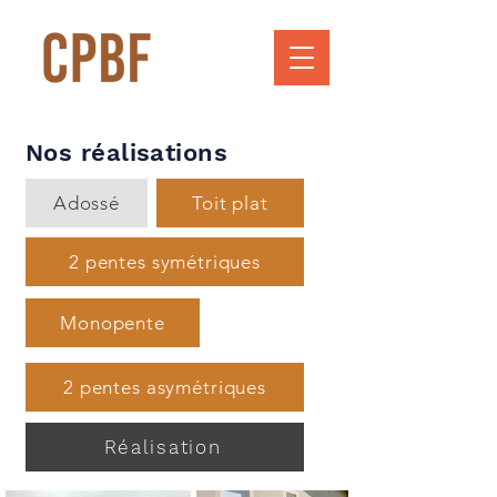
Nos réalisations
Adossé
Toit plat
2 pentes symétriques
Monopente
2 pentes asymétriques
Réalisation