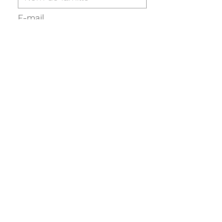
E-mail
Téléphone
Adresse
Vous souhaitez être
contacté de préférence
Société